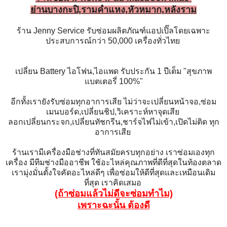
ย่านบางกะปิ,รามคำแหง,หัวหมาก,หลังราม
ร้าน Jenny Service รับซ่อมผลิตภัณฑ์แอปเปิ๊ลโดยเฉพาะ
ประสบการณ์กว่า 50,000 เครื่องทั่วไทย
เปลี่ยน Battery ไอโฟน,ไอแพด รับประกัน 1 ปีเต็ม "สุขภาพ
แบตเตอรี่ 100%"
อีกทั้งเรายังรับซ่อมทุกอาการเสีย ไม่ว่าจะเปลี่ยนหน้าจอ,ซ่อม
เมนบอร์ด,เปลี่ยนชิป,วิเคราะห์หาจุดเสีย
ลอกเปลี่ยนกระจก,เปลี่ยนทัชกรีน,ชาร์จไฟไม่เข้า,เปิดไม่ติด ทุก
อาการเสีย
ร้านเรามีเครื่องมือช่างที่ทันสมัยครบทุกอย่าง เราซ่อมเองทุก
เครื่อง มีทีมช่างมืออาชีพ ใช้อะไหล่คุณภาพที่ดีที่สุดในท้องตลาด
เรามุ่งมั่นตั้งใจคัดอะไหล่ดีๆ เพื่อซ่อมให้ดีที่สุดและเหมือนเดิม
ที่สุด เราคิดเสมอ
(ถ้าซ่อมแล้วไม่ดีจะซ่อมทำไม)
เพราะฉะนั้น ต้องดี